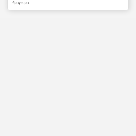
браузера.
Калининград Ленинский
проспект 42 Б
+7(4012) 777-011
+7(911)452-25-42
Прием заказов по
телефону с 9 до 21 часа
Мы в социальных сетях:
Введите свой номер и мы вам перезвоним
ПЕРЕЗВОНИМ за 5-10 минут