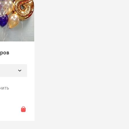
аров
И
нить