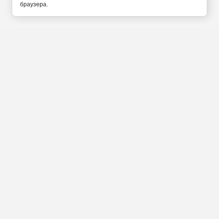
браузера.
Калининград Ленинский
проспект 42 Б
+7(4012) 777-011
+7(911)452-25-42
Прием заказов по
телефону с 9 до 21 часа
Мы в социальных сетях:
Введите свой номер и мы вам перезвоним
ПЕРЕЗВОНИМ за 5-10 минут