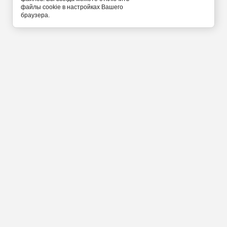
файлы cookie в настройках Вашего
браузера.
Калининград Ленинский
проспект 42 Б
+7(4012) 777-011
+7(911)452-25-42
Прием заказов по
телефону с 9 до 21 часа
Мы в социальных сетях:
Введите свой номер и мы вам перезвоним
ПЕРЕЗВОНИМ за 5-10 минут